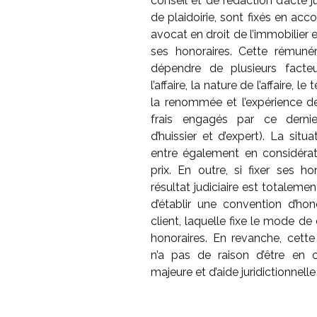
conseil et de rédaction d’acte j
de plaidoirie, sont fixés en acco
avocat en droit de l’immobilier es
ses honoraires. Cette rémunéra
dépendre de plusieurs facte
l’affaire, la nature de l’affaire, l
la renommée et l’expérience de
frais engagés par ce dernie
d’huissier et d’expert). La situ
entre également en considérat
prix. En outre, si fixer ses h
résultat judiciaire est totalement 
d’établir une convention d’ho
client, laquelle fixe le mode de
honoraires. En revanche, cette
n’a pas de raison d’être en 
majeure et d’aide juridictionnelle