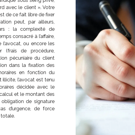
uridique sous seing privé,
rd avec le client ». Votre
t de ce fait libre de fixer
tion peut, par ailleurs,
urs : la complexité de
e temps consacré à l’affaire,
 l’avocat, ou encore les
r (frais de procédure,
ation pécuniaire du client
ion dans la fixation des
onoraires en fonction du
illicite, l’avocat est tenu
noraires décidée avec le
 calcul et le montant des
 obligation de signature
cas d’urgence, de force
 totale.