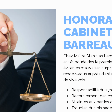
HONORA
CABINET
BARREAU
Chez Maître Stanislas Lero
est évoquée dès le premier
éviter les mauvaises surpr
rendez-vous auprès du sta
de vive voix.
Responsabilité du syn
Recouvrement des ch
Atteintes aux partie
Troubles du voisinage