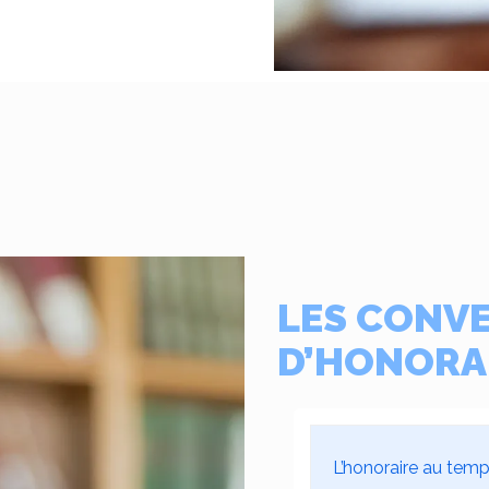
LES CONV
D’HONORA
L’honoraire au tem