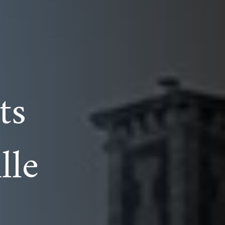
ts
lle